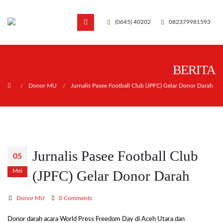
(0645) 40202
082379981593
BERITA
Home
Donor MU
Jurnalis Pasee Football Club (JPFC) Gelar Donor Darah
Jurnalis Pasee Football Club
05
Mei
(JPFC) Gelar Donor Darah
Donor MU
0 Comments
Donor darah acara World Press Freedom Day di Aceh Utara dan